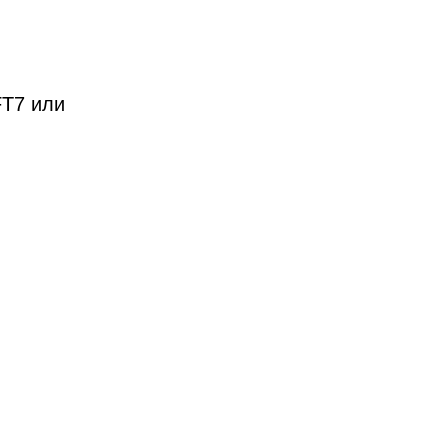
FT7 или
мотор,
жного
р свяжется