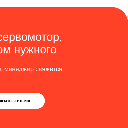
 доставки
 вами в
росы