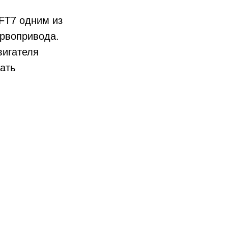
1FT7 одним из
рвопривода.
вигателя
ать