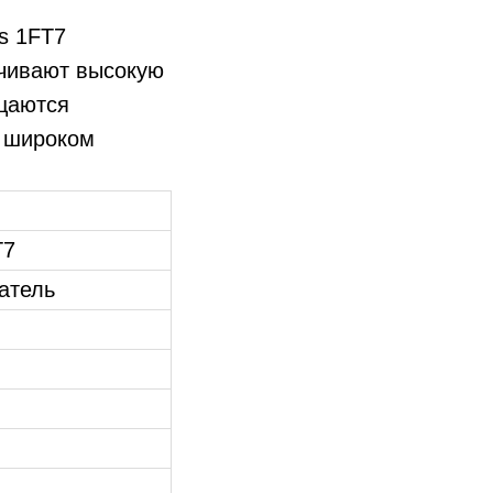
s 1FT7
ечивают высокую
ащаются
 широком
T7
атель