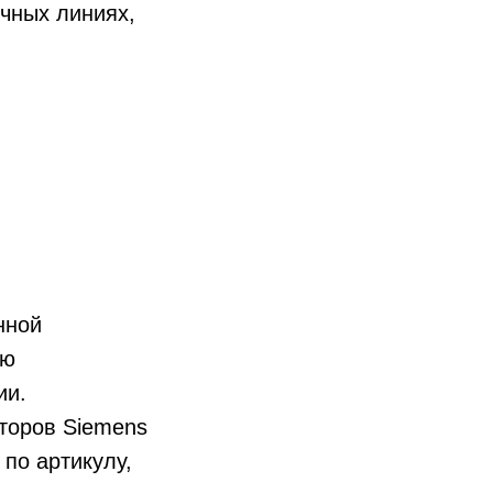
чных линиях,
нной
ью
ии.
торов Siemens
по артикулу,