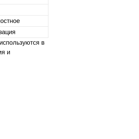
костное
зация
используются в
ия и