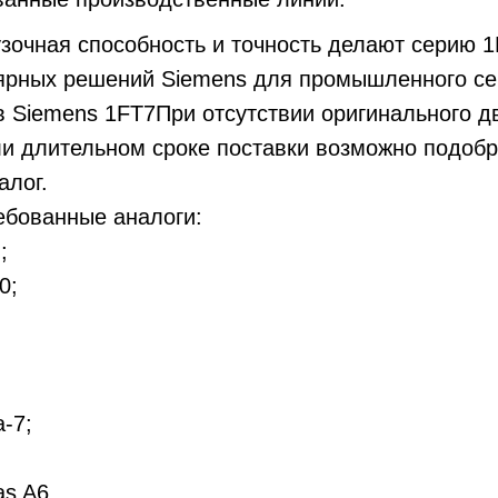
зочная способность и точность делают серию 
ярных решений Siemens для промышленного се
 Siemens 1FT7При отсутствии оригинального д
и длительном сроке поставки возможно подобр
алог.
ебованные аналоги:
;
0;
;
-7;
as A6.