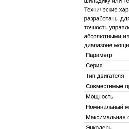
шильдику или т
Технические ха
разработаны дл
точность управ
абсолютными ил
диапазоне мощн
Параметр
Серия
Тип двигателя
Совместимые п
Мощность
Номинальный м
Максимальная с
Энкодеры