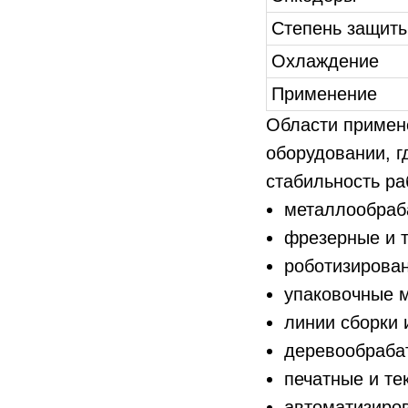
Степень защит
Охлаждение
Применение
Области примен
оборудовании, г
стабильность ра
металлообраб
фрезерные и 
роботизирова
упаковочные 
линии сборки 
деревообраба
печатные и т
автоматизиро