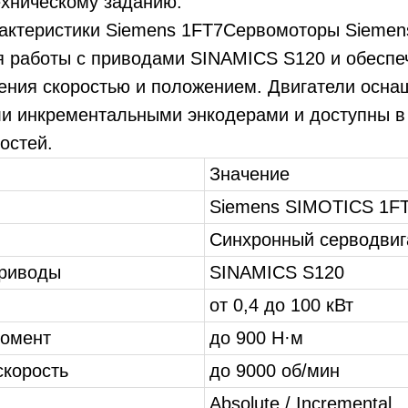
ехническому заданию.
рактеристики Siemens 1FT7Сервомоторы Siemen
я работы с приводами SINAMICS S120 и обесп
ления скоростью и положением. Двигатели осн
и инкрементальными энкодерами и доступны в
остей.
Значение
Siemens SIMOTICS 1F
Синхронный серводвиг
риводы
SINAMICS S120
от 0,4 до 100 кВт
омент
до 900 Н·м
корость
до 9000 об/мин
Absolute / Incremental