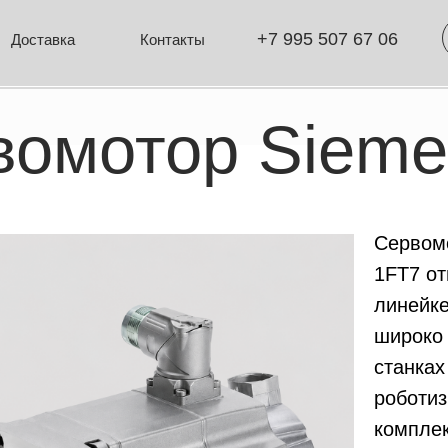
+7 995 507 67 06
Пригласить на
вка
Контакты
омотор Siemens 
Сервом
1FT7 от
линейк
широко
станках
роботи
комплек