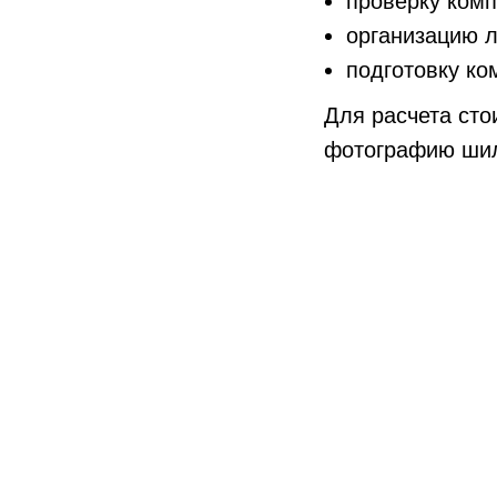
проверку комп
организацию л
подготовку ко
Для расчета сто
фотографию шил