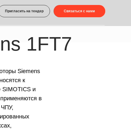
 тендер
Связаться с нами
1FT7
оторы Siemens
носятся к
е SIMOTICS и
 применяются в
 ЧПУ,
зированных
сах,