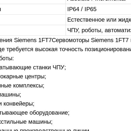
ы
IP64 / IP65
Естественное или жид
ЧПУ, роботы, автомати
ения Siemens 1FT7Сервомоторы Siemens 1FT7 
де требуется высокая точность позиционирован
боты:
атывающие станки ЧПУ;
токарные центры;
нные комплексы;
машины;
и конвейеры;
тывающее оборудование;
екстильные машины;
ванные производственные линии.