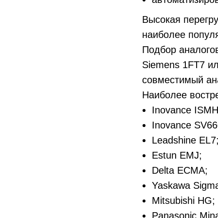
Высокая перегру
наиболее попул
Подбор аналогов
Siemens 1FT7 ил
совместимый ан
Наиболее востр
Inovance ISMH
Inovance SV66
Leadshine EL7
Estun EMJ;
Delta ECMA;
Yaskawa Sigma
Mitsubishi HG;
Panasonic Min