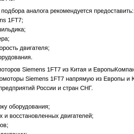
 подбора аналога рекомендуется предоставить:
ns 1FT7;
ильдика;
ера;
орость двигателя;
орудования.
оторов Siemens 1FT7 из Китая и ЕвропыКомпан
вомоторы Siemens 1FT7 напрямую из Европы и 
редприятий России и стран СНГ.
рку оборудования;
х и восстановленных двигателей;
ов;