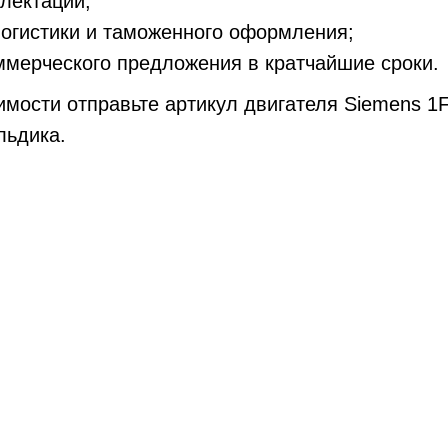
лектации;
огистики и таможенного оформления;
ммерческого предложения в кратчайшие сроки.
имости отправьте артикул двигателя Siemens 1
ьдика.
Не нашли нужный серво
поможем с подбором ну
Оставьте Ваши контактные данные, менедже
в ближайшее время
+7
Связаться с нами